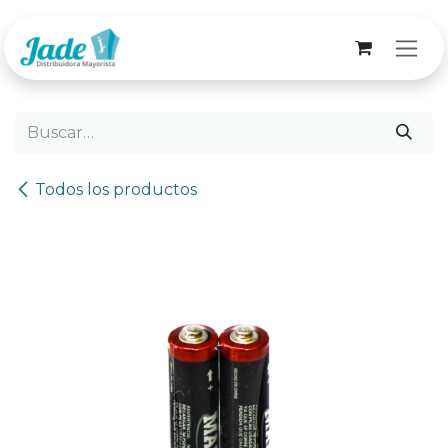
Ir al contenido
Todos los productos