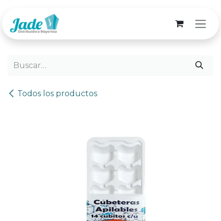
Ir al contenido
Todos los productos