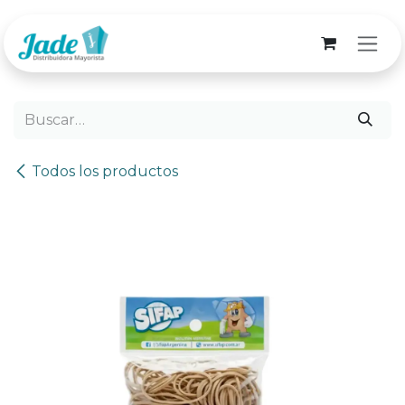
Ir al contenido
Todos los productos