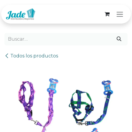
Ir al contenido
Todos los productos