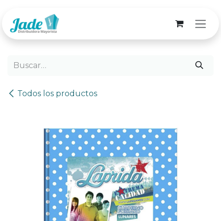
Ir al contenido
Todos los productos