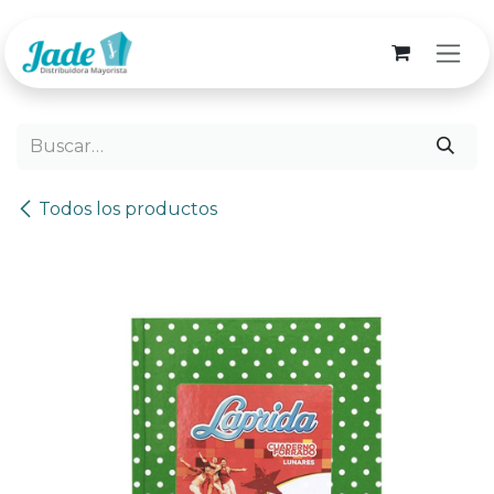
Ir al contenido
Todos los productos