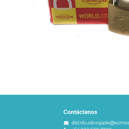
Contáctenos
distribuidorajade@somo