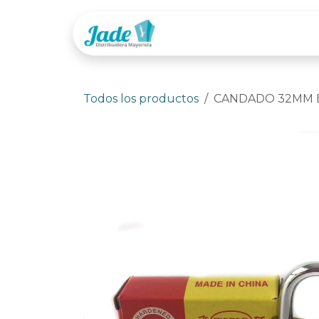
Ir al contenido
Tienda
Categor
Todos los productos
CANDADO 32MM E/CJ