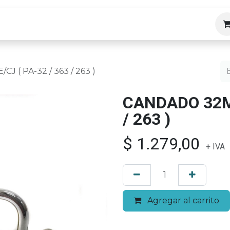
ias
 ( PA-32 / 363 / 263 )
CANDADO 32MM
/ 263 )
$
1.279,00
+ IVA
Agregar al carrito