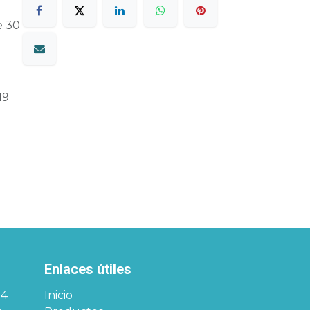
e 30
19
Enlaces útiles
34
Inicio