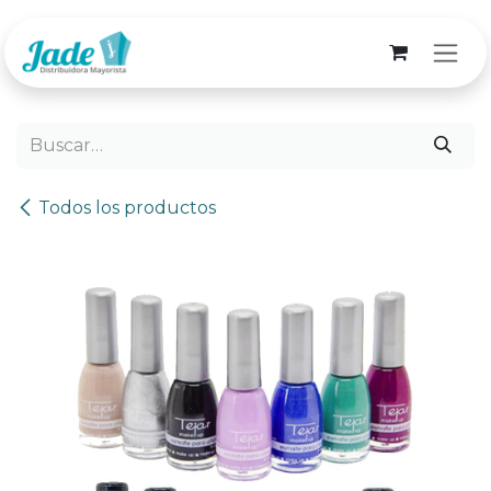
Ir al contenido
Todos los productos