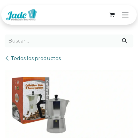
Ir al contenido
Todos los productos