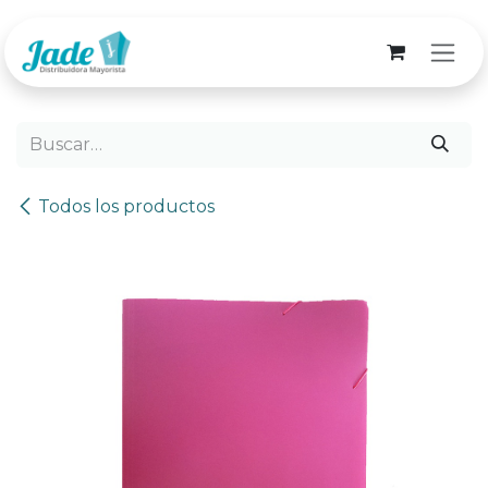
Ir al contenido
Todos los productos