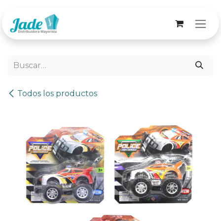
Ir al contenido
Todos los productos