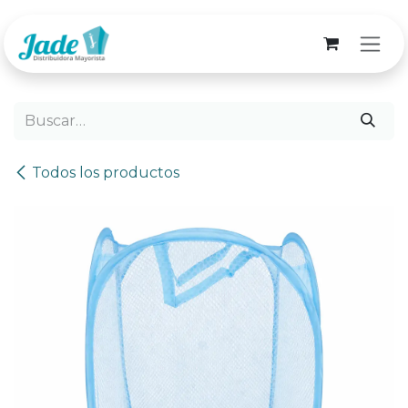
Ir al contenido
Todos los productos