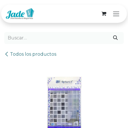
Ir al contenido
Todos los productos