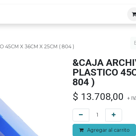
ias
 45CM X 36CM X 25CM ( 804 )
&CAJA ARCH
PLASTICO 45C
804 )
$
13.708,00
+ IV
Agregar al carrito