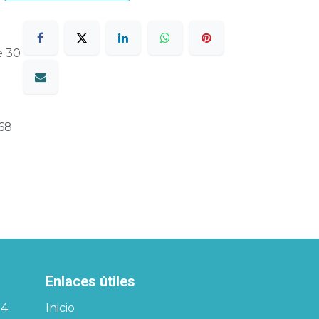
e 30
68
Enlaces útiles
34
Inicio