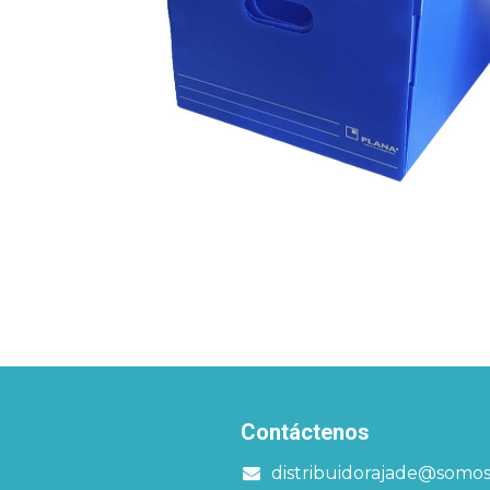
Contáctenos
distribuidorajade@somo