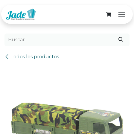
Ir al contenido
Todos los productos