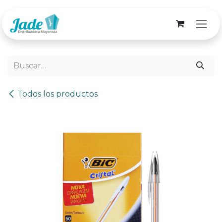
Ir al contenido
Todos los productos