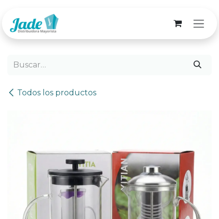
Ir al contenido
Todos los productos