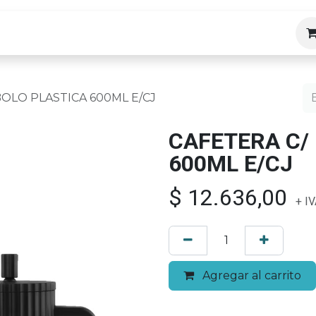
ias
OLO PLASTICA 600ML E/CJ
CAFETERA C/
600ML E/CJ
$
12.636,00
+ IV
Agregar al carrito