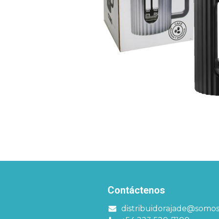
Contáctenos
distribuidorajade@somo