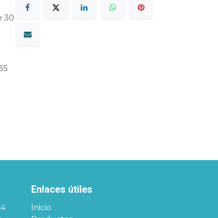
e 30
35
Enlaces útiles
34
Inicio