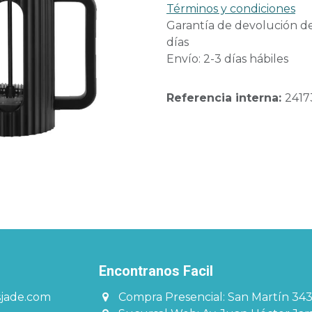
Términos y condiciones
Garantía de devolución d
días
Envío: 2-3 días hábiles
Referencia interna:
2417
Encontranos Facil​​​
sjade.com
Compra Presencial: San Martín 34