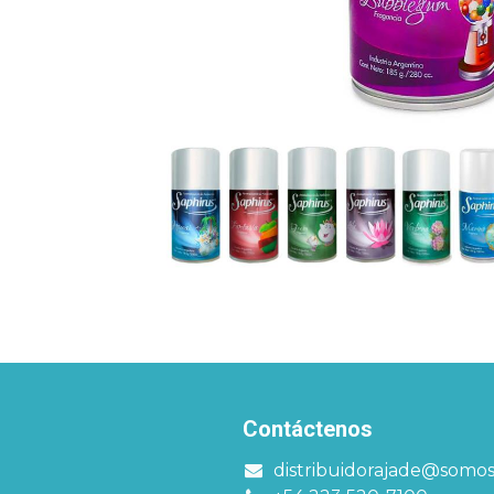
Contáctenos
distribuidorajade@somo