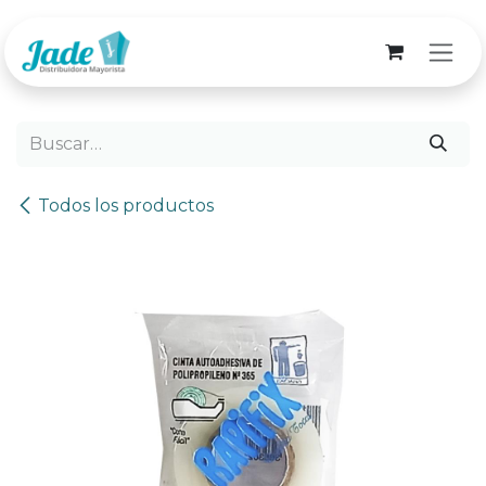
Ir al contenido
Todos los productos