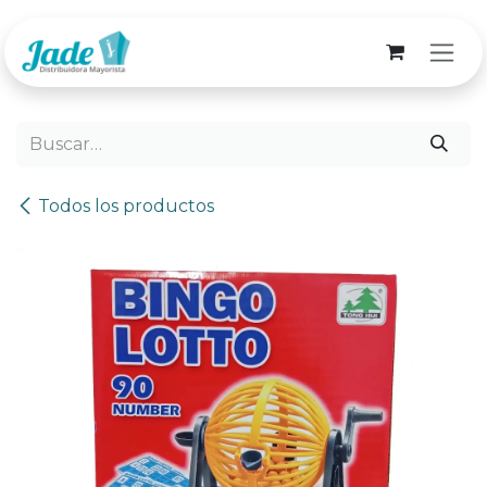
Ir al contenido
Todos los productos