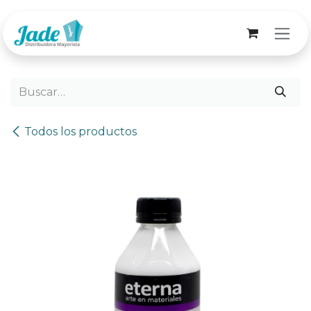
Ir al contenido
Todos los productos