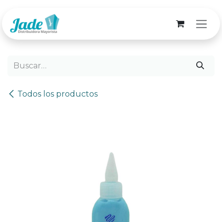
Ir al contenido
Todos los productos