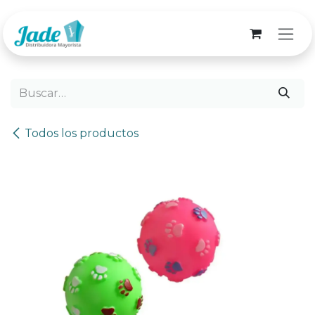
Ir al contenido
Todos los productos