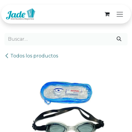
Ir al contenido
Todos los productos