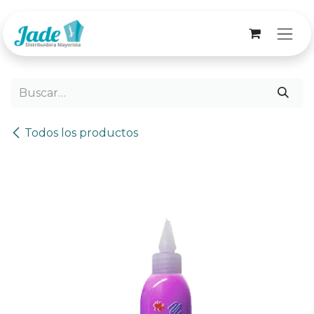
Ir al contenido
Todos los productos