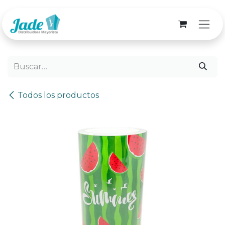
Ir al contenido
Todos los productos