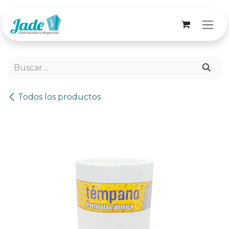
Ir al contenido
Todos los productos