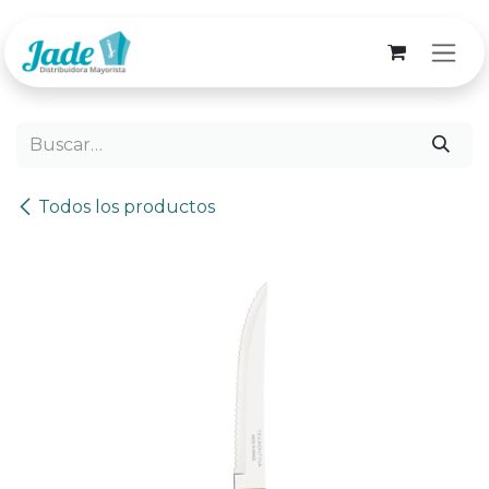
Ir al contenido
Todos los productos