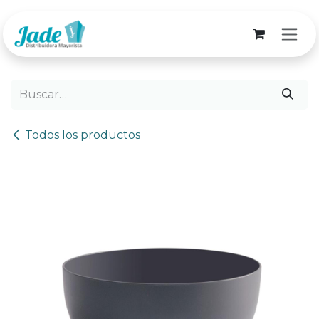
Ir al contenido
Todos los productos