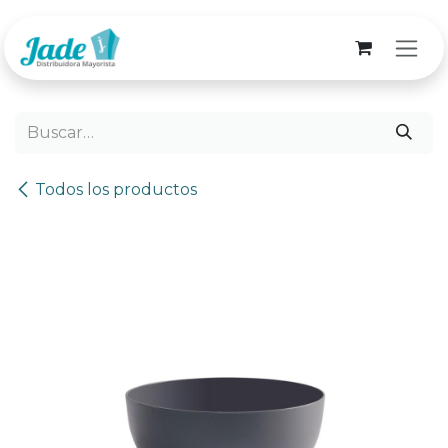
Ir al contenido
Todos los productos