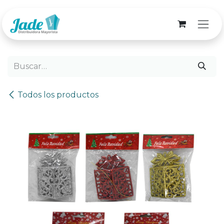
Ir al contenido
Todos los productos