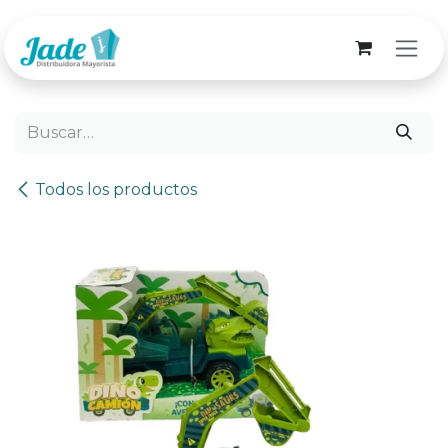
Ir al contenido
Todos los productos