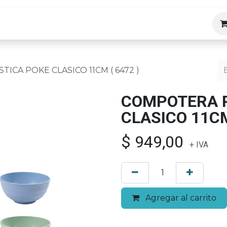
ias
ICA POKE CLASICO 11CM ( 6472 )
COMPOTERA P
CLASICO 11CM
$
949,00
+ IVA
Agregar al carrito