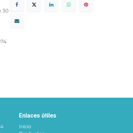
e 30
074
Enlaces útiles
34
Inicio