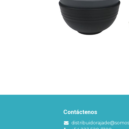
Contáctenos
distribuidorajade@somo