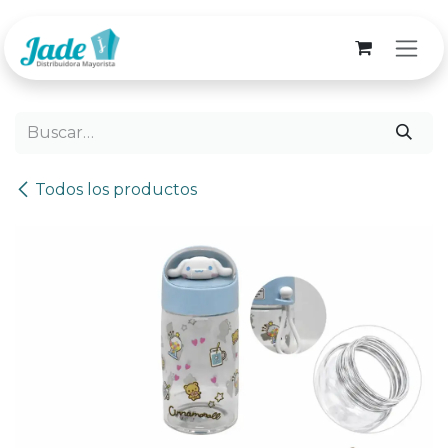
Ir al contenido
Todos los productos