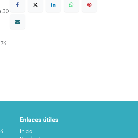
e 30
074
Enlaces útiles
34
Inicio