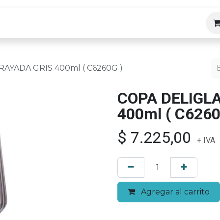
ias
RAYADA GRIS 400ml ( C6260G )
COPA DELIGL
400ml ( C6260
$
7.225,00
+ IVA
Agregar al carrito