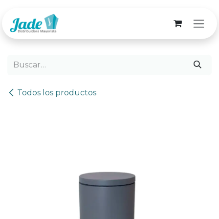
Ir al contenido
Todos los productos