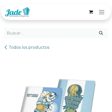
Ir al contenido
Todos los productos