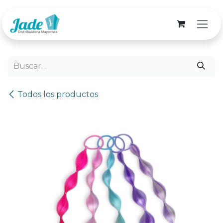
Ir al contenido
Todos los productos