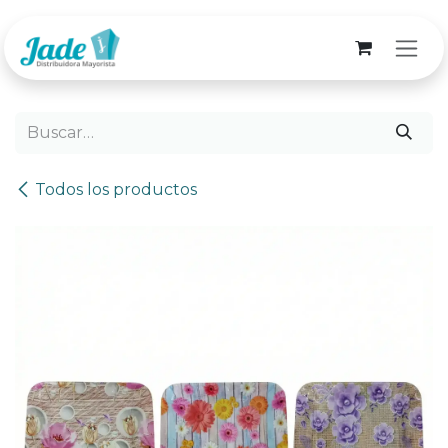
Ir al contenido
Todos los productos