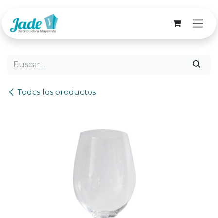
Ir al contenido
Todos los productos