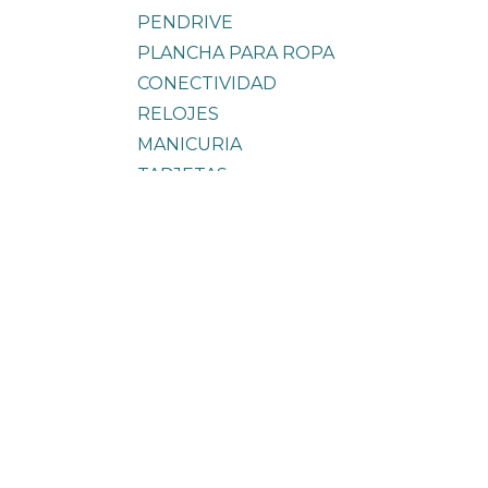
PENDRIVE
PLANCHA PARA ROPA
CONECTIVIDAD
RELOJES
MANICURIA
TARJETAS
TELEFONOS
SANDWICHERA
ILUMINACION
COTILLON
ESTETICA
MARROQUINERIA
FERRETERIA
Contáctenos
BIJOUTERIE
ACCESORIOS P/ CABELLO
distribuidorajade@somo
COSMETICA
+54 223 520-7100