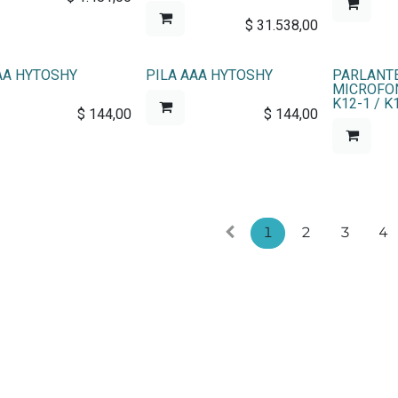
$
31.538,00
AA HYTOSHY
PILA AAA HYTOSHY
PARLANTE
MICROFON
K12-1 / K1
$
144,00
$
144,00
1
2
3
4