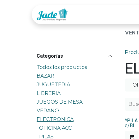
Ir al contenido
Tienda
Categor
VENT
Prod
Categorías
E
Todos los productos
BAZAR
JUGUETERIA
OF
LIBRERIA
JUEGOS DE MESA
VERANO
ELECTRONICA
*PILA
e/Bl
OFICINA ACC.
PILAS