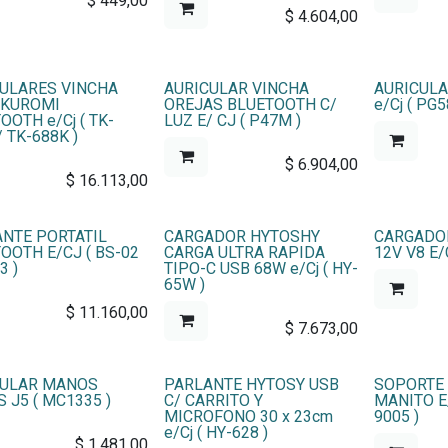
$
449,00
$
4.604,00
ULARES VINCHA
AURICULAR VINCHA
AURICULA
 KUROMI
OREJAS BLUETOOTH C/
e/Cj ( PG5
OOTH e/Cj ( TK-
LUZ E/ CJ ( P47M )
/ TK-688K )
$
6.904,00
$
16.113,00
NTE PORTATIL
CARGADOR HYTOSHY
CARGADOR
OOTH E/CJ ( BS-02
CARGA ULTRA RAPIDA
12V V8 E/
3 )
TIPO-C USB 68W e/Cj ( HY-
65W )
$
11.160,00
$
7.673,00
CULAR MANOS
PARLANTE HYTOSY USB
SOPORTE 
S J5 ( MC1335 )
C/ CARRITO Y
MANITO E/
MICROFONO 30 x 23cm
9005 )
e/Cj ( HY-628 )
$
1.481,00