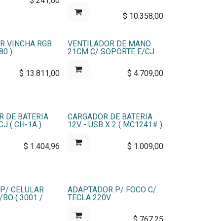
$
241,00
$
10.358,00
R VINCHA RGB
VENTILADOR DE MANO
80 )
21CM C/ SOPORTE E/CJ
$
13.811,00
$
4.709,00
 DE BATERIA
CARGADOR DE BATERIA
CJ ( CH-1A )
12V - USB X 2 ( MC1241# )
$
1.404,96
$
1.009,00
P/ CELULAR
ADAPTADOR P/ FOCO C/
BO ( 3001 /
TECLA 220V
$
767,25