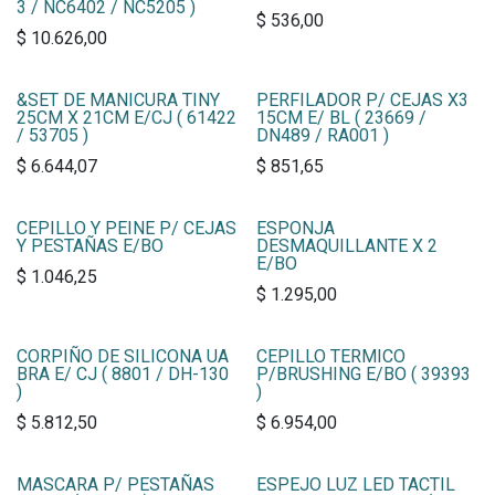
3 / NC6402 / NC5205 )
$
536,00
$
10.626,00
&SET DE MANICURA TINY
PERFILADOR P/ CEJAS X3
25CM X 21CM E/CJ ( 61422
15CM E/ BL ( 23669 /
/ 53705 )
DN489 / RA001 )
$
6.644,07
$
851,65
CEPILLO Y PEINE P/ CEJAS
ESPONJA
Y PESTAÑAS E/BO
DESMAQUILLANTE X 2
E/BO
$
1.046,25
$
1.295,00
CORPIÑO DE SILICONA UA
CEPILLO TERMICO
BRA E/ CJ ( 8801 / DH-130
P/BRUSHING E/BO ( 39393
)
)
$
5.812,50
$
6.954,00
MASCARA P/ PESTAÑAS
ESPEJO LUZ LED TACTIL