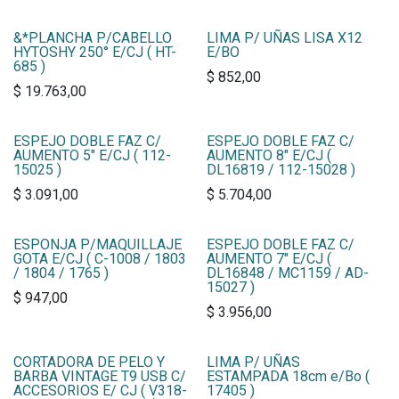
&*PLANCHA P/CABELLO
LIMA P/ UÑAS LISA X12
HYTOSHY 250° E/CJ ( HT-
E/BO
685 )
$
852,00
$
19.763,00
ESPEJO DOBLE FAZ C/
ESPEJO DOBLE FAZ C/
AUMENTO 5" E/CJ ( 112-
AUMENTO 8" E/CJ (
15025 )
DL16819 / 112-15028 )
$
3.091,00
$
5.704,00
ESPONJA P/MAQUILLAJE
ESPEJO DOBLE FAZ C/
GOTA E/CJ ( C-1008 / 1803
AUMENTO 7" E/CJ (
/ 1804 / 1765 )
DL16848 / MC1159 / AD-
15027 )
$
947,00
$
3.956,00
CORTADORA DE PELO Y
LIMA P/ UÑAS
BARBA VINTAGE T9 USB C/
ESTAMPADA 18cm e/Bo (
ACCESORIOS E/ CJ ( V318-
17405 )