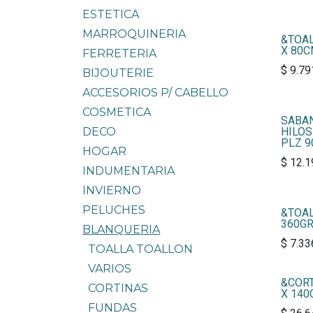
ESTETICA
MARROQUINERIA
&TOA
X 80
FERRETERIA
$
9.79
BIJOUTERIE
ACCESORIOS P/ CABELLO
COSMETICA
SABAN
DECO
HILOS
PLZ 9
HOGAR
$
12.1
INDUMENTARIA
INVIERNO
PELUCHES
&TOAL
360GR
BLANQUERIA
$
7.33
TOALLA TOALLON
VARIOS
&CORT
CORTINAS
X 140
FUNDAS