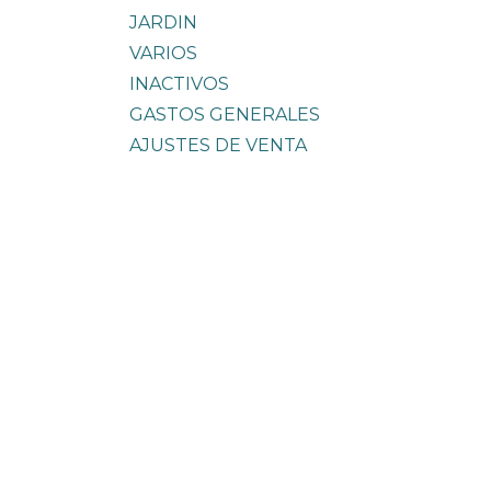
JARDIN
VARIOS
INACTIVOS
GASTOS GENERALES
AJUSTES DE VENTA
ARTICULOS / BOLSAS JADE
All
ARTICULOS / JUEGOS DE
MESA
LOTES
Contáctenos
distribuidorajade@somo
+54 223 520-7100