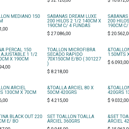
$
32.120,00
$
10.872,
LLON MEDIANO 150
SABANAS DREAM LUXE
SABANAS
CM
200 HILOS 2 1/2 140CM X
200 HILOS
190CM C/ 4 FUNDAS
190CM C/
1,00
$
27.086,00
$
20.562,
A PERCAL 150
TOALLON MICROFIBRA
&TOALLO
 AJUSTABLE 1 1/2
SECADO RAPIDO
1.50MTS 
0CM X 190CM
70X150CM E/BO ( 301227
$
6.093,00
)
94,00
$
8.218,00
LON ARCIEL
&TOALLA ARCIEL 80 X
&TOALLON
S 130CM X 70CM
50CM 420GRS
420GRS 1
6,00
$
4.215,00
$
9.032,00
INA BLACK OUT 220
SET TOALLON TOALLA
&SET TOA
CM E/ BO
ARCIEL 360GRS
ARCIEL 4