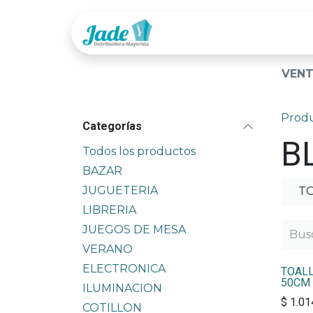
Ir al contenido
Tienda
Categor
VENT
Prod
Categorías
B
Todos los productos
BAZAR
JUGUETERIA
T
LIBRERIA
JUEGOS DE MESA
VERANO
ELECTRONICA
TOALL
50CM
ILUMINACION
$
1.01
COTILLON