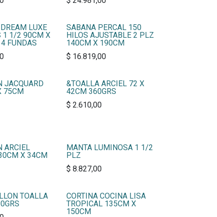
00
$
24.981,00
 DREAM LUXE
SABANA PERCAL 150
 1 1/2 90CM X
HILOS AJUSTABLE 2 PLZ
 4 FUNDAS
140CM X 190CM
00
$
16.819,00
N JACQUARD
&TOALLA ARCIEL 72 X
X 75CM
42CM 360GRS
$
2.610,00
 ARCIEL
MANTA LUMINOSA 1 1/2
30CM X 34CM
PLZ
$
8.827,00
LLON TOALLA
CORTINA COCINA LISA
20GRS
TROPICAL 135CM X
150CM