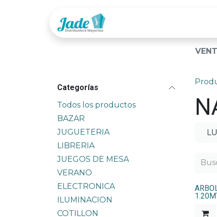
Ir al contenido
Tienda
Categor
VENT
Prod
Categorías
N
Todos los productos
BAZAR
JUGUETERIA
LU
LIBRERIA
JUEGOS DE MESA
VERANO
ELECTRONICA
ARBOL
1.20M
ILUMINACION
COTILLON