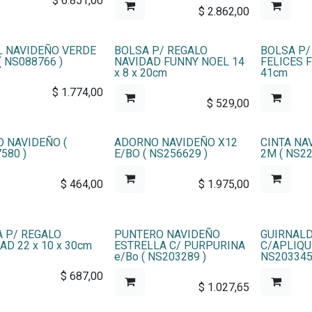
$
6.851,00
$
2.862,00
 NAVIDEÑO VERDE
BOLSA P/ REGALO
BOLSA P/
( NS088766 )
NAVIDAD FUNNY NOEL 14
FELICES F
x 8 x 20cm
41cm
$
1.774,00
$
529,00
 NAVIDEÑO (
ADORNO NAVIDEÑO X12
CINTA NA
580 )
E/BO ( NS256629 )
2M ( NS22
$
464,00
$
1.975,00
 P/ REGALO
PUNTERO NAVIDEÑO
GUIRNAL
AD 22 x 10 x 30cm
ESTRELLA C/ PURPURINA
C/APLIQU
e/Bo ( NS203289 )
NS203345
$
687,00
$
1.027,65