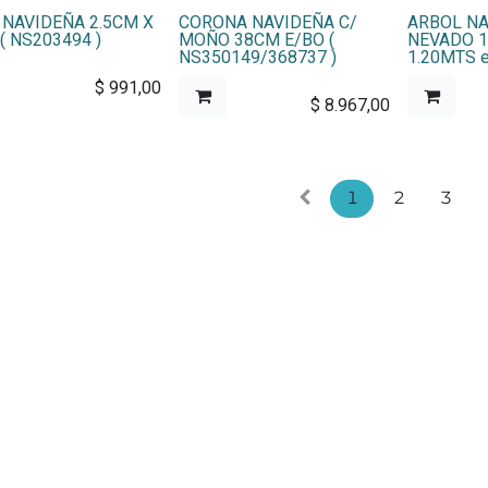
 NAVIDEÑA 2.5CM X
CORONA NAVIDEÑA C/
ARBOL N
( NS203494 )
MOÑO 38CM E/BO (
NEVADO 
NS350149/368737 )
1.20MTS e
$
991,00
$
8.967,00
1
2
3