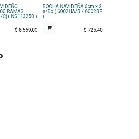
AVIDEÑO
BOCHA NAVIDEÑA 6cm x 2
100 RAMAS
e/Bo ( 6002HA/B / 6002BF
/Cj ( NS113250 )
)
$
8.569,00
$
725,40