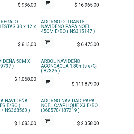
$
936,00
$
16.965,00
 REGALO
ADORNO COLGANTE
IESTAS 30 x 12 x
NAVIDEÑO PAPA NOEL
45CM E/BO ( NS315147 )
$
813,00
$
6.475,00
VIDEÑA 5CM X
ARBOL NAVIDEÑO
9737 )
ACONCAGUA 1.80mts e/Cj
( 82326 )
$
1.068,00
$
111.879,00
DA NAVIDEÑA
ADORNO NAVIDAD PAPA
ES E/BO (
NOEL C/APLIQUE X3 E/BO
 / NS368563 )
(368570/187219 )
$
1.683,00
$
2.358,00