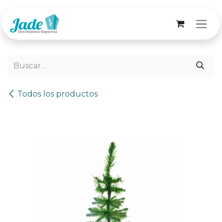
Ir al contenido
Todos los productos