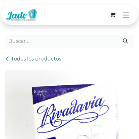
Ir al contenido
Todos los productos