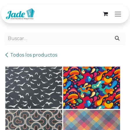
Ir al contenido
Todos los productos