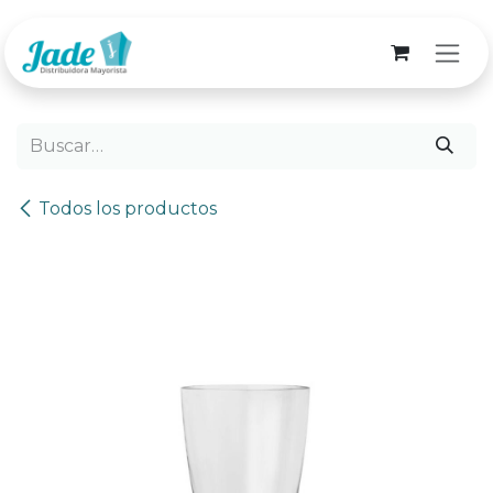
Ir al contenido
Todos los productos