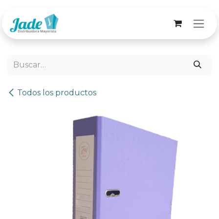
Ir al contenido
Todos los productos